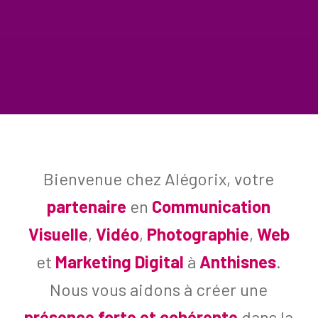
Bienvenue chez Alégorix, votre
partenaire
en
Communication
Visuelle
,
Vidéo
,
Photographie
,
Web
et
Marketing Digital
à
Anthisnes
.
Nous vous aidons à créer une
présence forte et cohérente
dans la