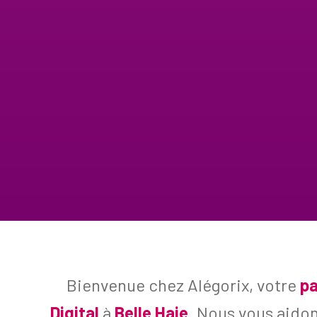
Bienvenue chez Alégorix, votre
pa
Digital
à
Belle Haie
. Nous vous aido