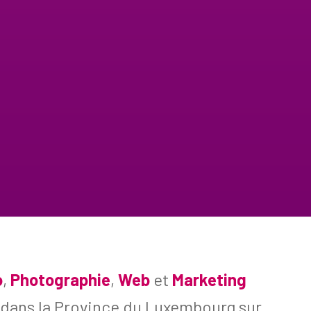
o
,
Photographie
,
Web
et
Marketing
dans la Province du Luxembourg sur