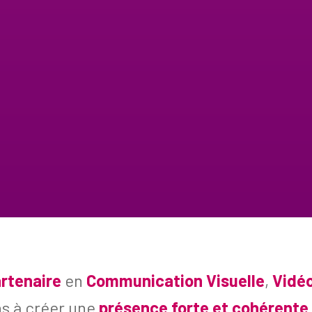
rtenaire
en
Communication Visuelle
,
Vidé
ns à créer une
présence forte et cohérente