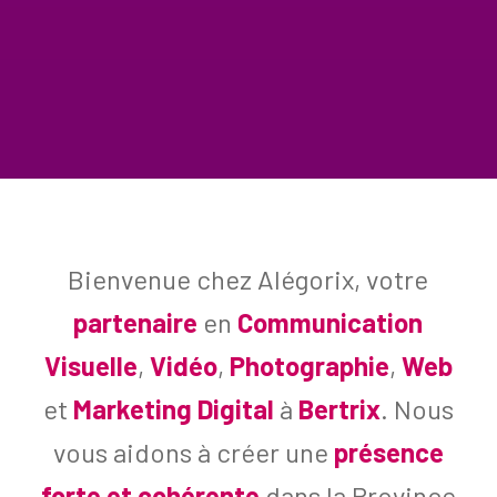
Bienvenue chez Alégorix, votre
partenaire
en
Communication
Visuelle
,
Vidéo
,
Photographie
,
Web
et
Marketing Digital
à
Bertrix
. Nous
vous aidons à créer une
présence
forte et cohérente
dans la Province