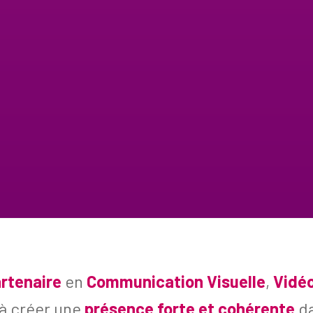
rtenaire
en
Communication Visuelle
,
Vidé
 à créer une
présence forte et cohérente
da