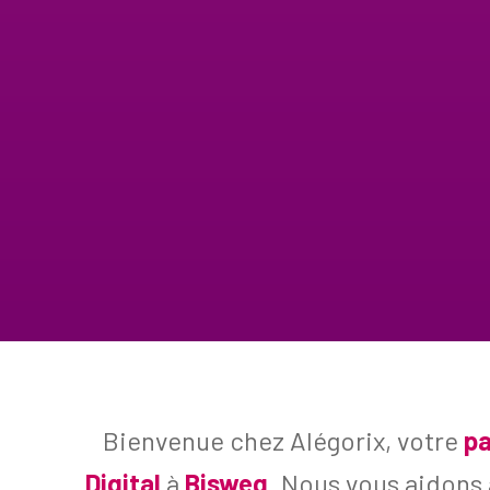
Bienvenue chez Alégorix, votre
pa
Digital
à
Bisweg
. Nous vous aidons