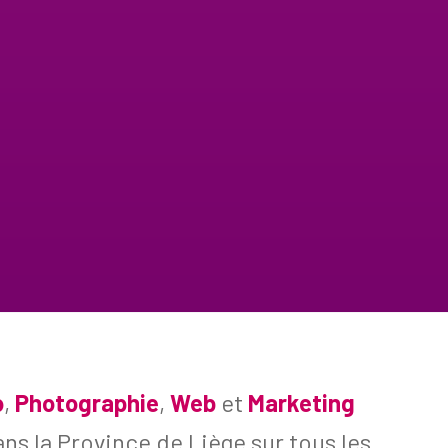
o
,
Photographie
,
Web
et
Marketing
ns la Province de Liège sur tous les