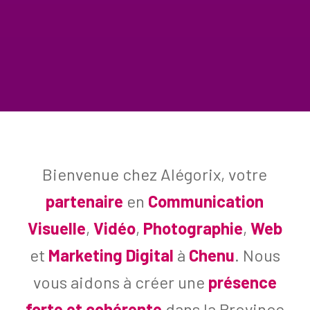
Bienvenue chez Alégorix, votre
partenaire
en
Communication
Visuelle
,
Vidéo
,
Photographie
,
Web
et
Marketing Digital
à
Chenu
. Nous
vous aidons à créer une
présence
forte et cohérente
dans la Province