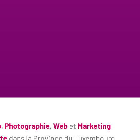
o
,
Photographie
,
Web
et
Marketing
nte
dans la Province du Luxembourg