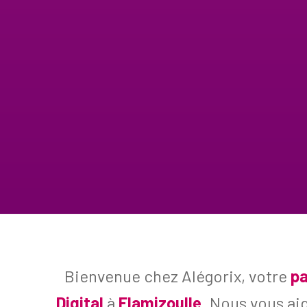
Bienvenue chez Alégorix, votre
pa
Digital
à
Flamizoulle
. Nous vous ai