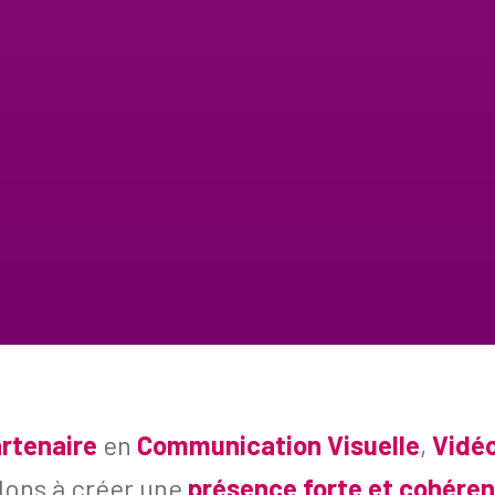
rtenaire
en
Communication Visuelle
,
Vidé
dons à créer une
présence forte et cohére