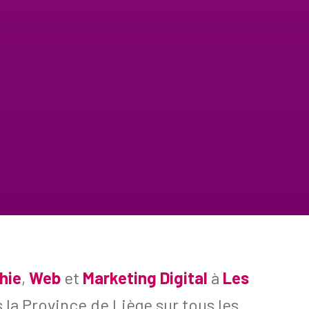
hie
,
Web
et
Marketing Digital
à
Les
 la Province de Liège sur tous les