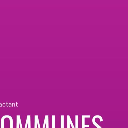
actant
 COMMUNES