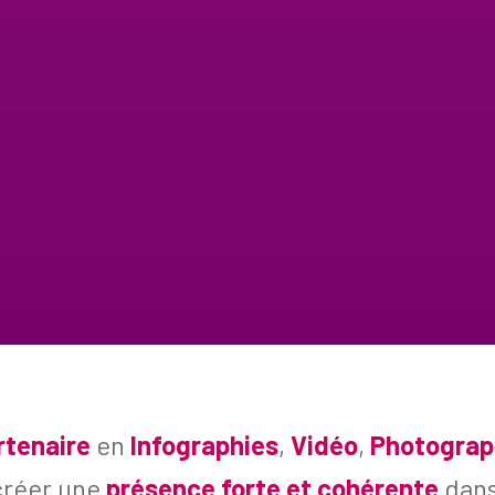
rtenaire
en
Infographies
,
Vidéo
,
Photograp
créer une
présence forte et cohérente
dans